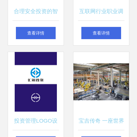
合理安全投资的智
互联网行业职业调
慧与收益
研简析 投资管理的
查看详情
查看详情
视角与机会
投资管理LOGO设
宝吉传奇 一座世界