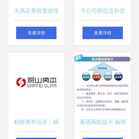
天风证券投资管理
子公司获征迁补偿
专业与创新的融合
款充实现金流 中集
查看详情
查看详情
之路
车辆高端制造网络
效用进一步释放
精耕资本活水，赋
重磅风险提示 扬州