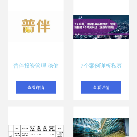
厂引领行业升级
再升级
普伴投资管理 稳健
7个案例详析私募
策略与前瞻视野并
基金投资管理阶段
查看详情
查看详情
行
5大常见纠纷及应
对策略