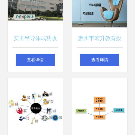
安世半导体成功收
惠州市宏升教育投
购荷兰芯片厂Nowi
资管理有限责任公
查看详情
查看详情
深化布局能量采集
司 供应产品
技术赛道